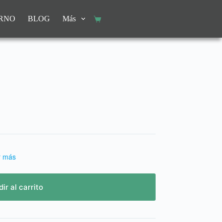
URNO
BLOG
Más
r más
ir al carrito