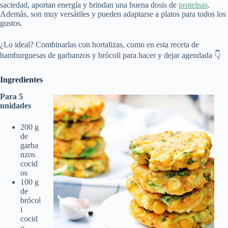
saciedad, aportan energía y brindan una buena dosis de
proteínas
.
Además, son muy versátiles y pueden adaptarse a platos para todos los
gustos.
¿Lo ideal? Combinarlas con hortalizas, como en esta receta de
hamburguesas de garbanzos y brócoli para hacer y dejar agendada 👇
Ingredientes
Para 5
unidades
200 g
de
garba
nzos
cocid
os
100 g
de
brócol
i
cocid
o