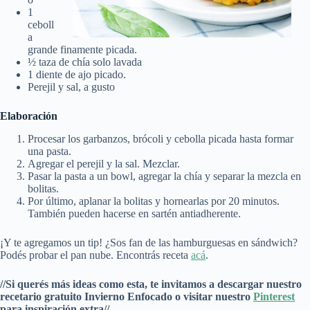
1
ceboll
a
grande finamente picada.
½ taza de chía solo lavada
1 diente de ajo picado.
Perejil y sal, a gusto
Elaboración
Procesar los garbanzos, brócoli y cebolla picada hasta formar
una pasta.
Agregar el perejil y la sal. Mezclar.
Pasar la pasta a un bowl, agregar la chía y separar la mezcla en
bolitas.
Por último, aplanar la bolitas y hornearlas por 20 minutos.
También pueden hacerse en sartén antiadherente.
¡Y te agregamos un tip! ¿Sos fan de las hamburguesas en sándwich?
Podés probar el pan nube. Encontrás receta
acá
.
//Si querés más ideas como esta, te invitamos a descargar nuestro
recetario gratuito Invierno Enfocado o visitar nuestro
Pinterest
para inspiración extra//