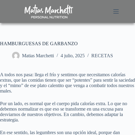
S
a
l
t
a
r
a
HAMBURGUESAS DE GARBANZO
l
c
o
Matias Marchetti
4 julio, 2025
RECETAS
n
t
e
A todos nos pasa: llega el frío y sentimos que necesitamos calorías
n
extras, que las comidas tienen que ser “potentes” para sentir la saciedad
i
y el “mimo” de ese plato calentito que venga a combatir todos nuestros
d
males.
o
Por un lado, es normal que el cuerpo pida calorías extra. Lo que no
debemos normalizar es que eso se transforme en una excusa para
desviarnos de nuestros objetivos. En cambio, debemos adaptar la
estrategia.
En ese sentido, las legumbres son una opción ideal, porque dan