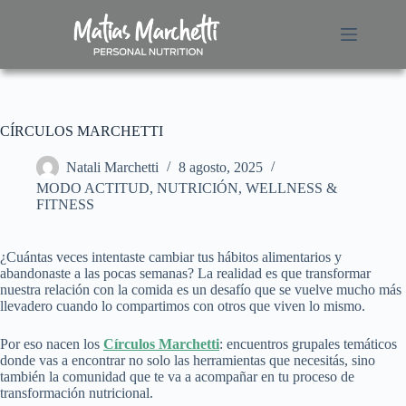
S
a
l
t
a
r
a
CÍRCULOS MARCHETTI
l
c
o
Natali Marchetti
8 agosto, 2025
n
MODO ACTITUD
,
NUTRICIÓN
,
WELLNESS &
t
FITNESS
e
n
i
¿Cuántas veces intentaste cambiar tus hábitos alimentarios y
d
abandonaste a las pocas semanas? La realidad es que transformar
o
nuestra relación con la comida es un desafío que se vuelve mucho más
llevadero cuando lo compartimos con otros que viven lo mismo.
Por eso nacen los
Círculos Marchetti
: encuentros grupales temáticos
donde vas a encontrar no solo las herramientas que necesitás, sino
también la comunidad que te va a acompañar en tu proceso de
transformación nutricional.