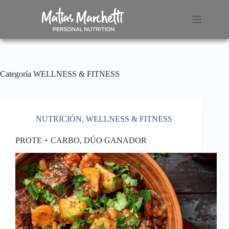
S
a
l
t
a
r
a
Categoría
l
WELLNESS & FITNESS
c
o
n
t
NUTRICIÓN
,
WELLNESS & FITNESS
e
n
i
PROTE + CARBO, DÚO GANADOR
d
o